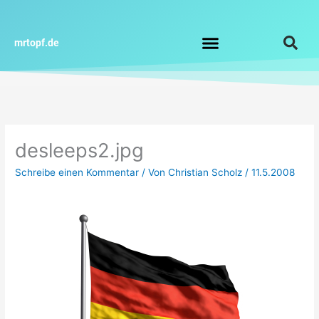
Zum
Inhalt
springen
mrtopf.de
Impressum / Datenschutz
desleeps2.jpg
Schreibe einen Kommentar
/ Von
Christian Scholz
/
11.5.2008