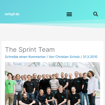
Zum
Inhalt
springen
mrtopf.de
Impressum / Datenschutz
The Sprint Team
Schreibe einen Kommentar
/ Von
Christian Scholz
/
31.3.2010