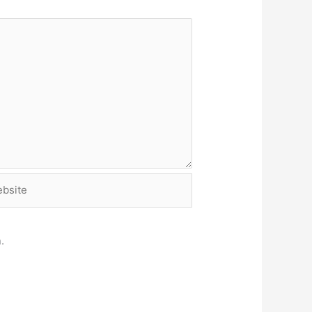
site
.