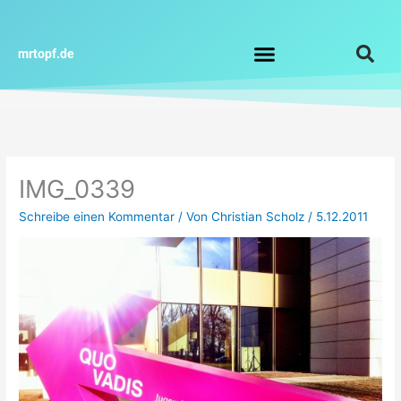
Zum
Inhalt
springen
mrtopf.de
Impressum / Datenschutz
IMG_0339
Schreibe einen Kommentar
/ Von
Christian Scholz
/
5.12.2011