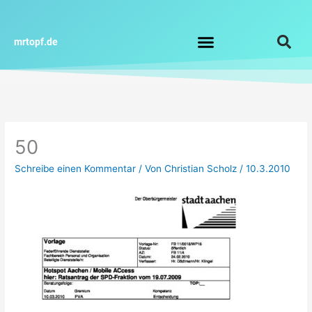
Zum
Inhalt
springen
mrtopf.de
Impressum / Datenschutz
50
Schreibe einen Kommentar
/ Von
Christian Scholz
/
10.3.2010