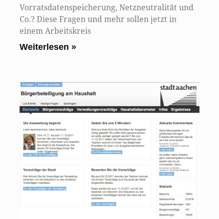
Vorratsdatenspeicherung, Netzneutralität und
Co.? Diese Fragen und mehr sollen jetzt in
einem Arbeitskreis
Weiterlesen »
B
A
V
g
12
11
Nu
Bü
vo
11
Bü
ir