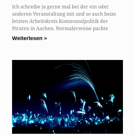
Ich schreibe ja gerne mal bei der ein oder
anderen Veranstaltung mit und so auch beim
letzten Arbeitskreis Kommunalpolitik der
Piraten in Aachen. Normalerweise packte
Weiterlesen »
H
d
S
b
R
„
10
Na
wi
In