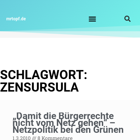
Zum
Inhalt
springen
mrtopf.de
Impressum / Datenschutz
SCHLAGWORT:
ZENSURSULA
Seite
Seite
„Damit die Bürgerrechte
nicht vom Netz gehen“ –
Netzpolitik bei den Grünen
1.3.2010
8 Kommentare