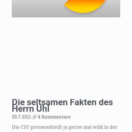
In
de
wi
es
an
Po
um
en
ei
of
We
Die seltsamen Fakten des
Herrn Uhl
25.7.2011
4 Kommentare
Die CSU pressemitteilt ja gerne mal wild in der