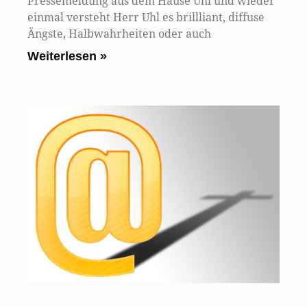
Pressemeldung aus dem Hause Uhl und wieder
einmal versteht Herr Uhl es brillliant, diffuse
Ängste, Halbwahrheiten oder auch
Weiterlesen »
U
F
I
g
a
b
27
9 
Wi
kü
de
Ze