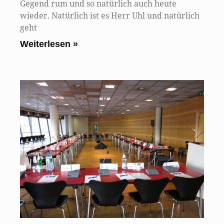
Gegend rum und so natürlich auch heute
wieder. Natürlich ist es Herr Uhl und natürlich
geht
Weiterlesen »
N
B
P
b
E
8.
Am
KO
de
Th
ic
Ke